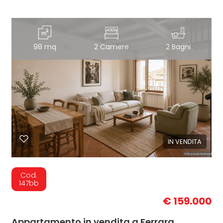
98 mq
2 Camere
2 Bagni
IN VENDITA
Cod.
147bb
€ 159.000
Appartamento in vendita a Ferrara