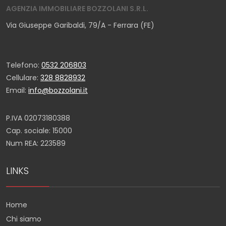
AGENZIA IMMOBILIARE BOZZOLANI S.R.L.
Via Giuseppe Garibaldi, 79/A - Ferrara (FE)
Telefono:
0532 206803
Cellulare:
328 8828932
Email:
info@bozzolani.it
P.IVA 02073180388
Cap. sociale: 15000
Num REA: 223589
LINKS
Home
Chi siamo