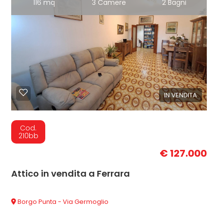
116 mq
3 Camere
2 Bagni
IN VENDITA
Cod.
210bb
€ 127.000
Attico in vendita a Ferrara
Borgo Punta - Via Germoglio