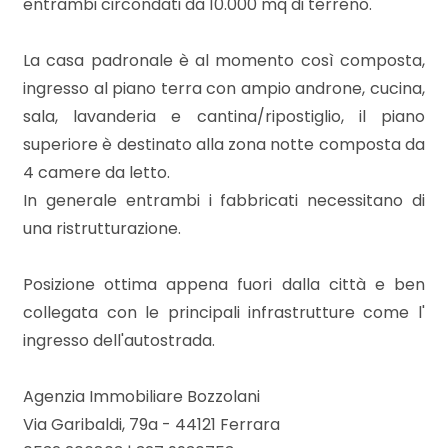
entrambi circondati da 10.000 mq di terreno.
La casa padronale è al momento così composta,
Locali
ingresso al piano terra con ampio androne, cucina,
minimi
sala, lavanderia e cantina/ripostiglio, il piano
superiore è destinato alla zona notte composta da
Qualsiasi
4 camere da letto.
In generale entrambi i fabbricati necessitano di
1
una ristrutturazione.
2
Posizione ottima appena fuori dalla città e ben
collegata con le principali infrastrutture come l'
3
ingresso dell'autostrada.
4
Agenzia Immobiliare Bozzolani
Via Garibaldi, 79a - 44121 Ferrara