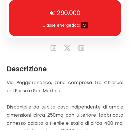
€ 290.000
CONTATTI
Commerciali
Classe energetica
:
G
Prezzo
Descrizione
Via Poggiorenatico, zona compresa tra Chiesuol
del Fosso e San Martino.
Totale
mq
Disponibile da subito casa indipendente di ampie
dimensioni circa 250mq con ulteriore fabbricato
annesso adibito a Fienile e stalla di circa 400 mq,