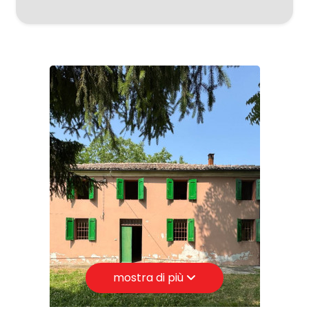
Comune: Ferrara
Zona: San Martino
5
Totale mq: 680 mq
5+
Camere: 4
Bagni: 2
Camere
Locali: 7
minime
Stato conservazione: Da ristrutturare
Piano: Edificio
Qualsiasi
Piani totali: 1
1
Riscaldamento: Autonomo
Stato attuale: Libero al rogito
2
mostra di più
Esposizione: tutti i lati
Giardino: Privato, 10.000 mq
3