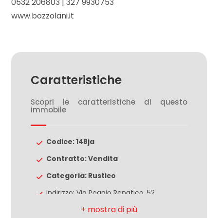
5
0532 206803 | 327 9930753
www.bozzolani.it
5+
Bagni
minimi
Caratteristiche
Scopri le caratteristiche di questo
Qualsiasi
immobile
1
Codice: 148ja
Contratto: Vendita
2
Categoria: Rustico
3
Indirizzo: Via Poggio Renatico, 52
CAP: 44124
4