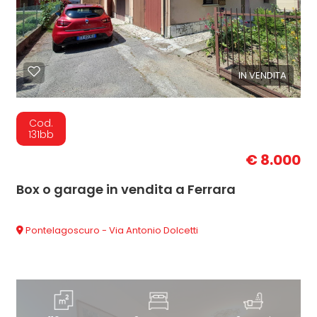
IN VENDITA
Cod.
131bb
€ 8.000
Box o garage in vendita a Ferrara
Pontelagoscuro - Via Antonio Dolcetti