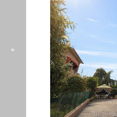
cercare
IN
Provincia
AFFITTO
Comune
SERVIZI
DICONO
DI
Tipologia
NOI
-
multiscelta
NEWS
Qualsiasi
VALUTAZIONE
IMMOBILE
Residenziali