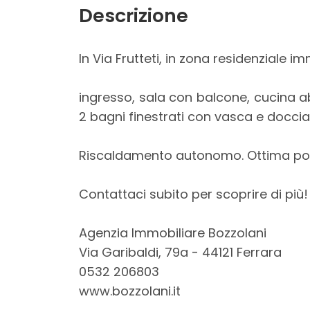
Descrizione
Locali
In Via Frutteti, in zona residenziale
minimi
ingresso, sala con balcone, cucina ab
Qualsiasi
2 bagni finestrati con vasca e doccia
1
Riscaldamento autonomo. Ottima posi
2
Contattaci subito per scoprire di più!
Agenzia Immobiliare Bozzolani
3
Via Garibaldi, 79a - 44121 Ferrara
0532 206803
4
www.bozzolani.it