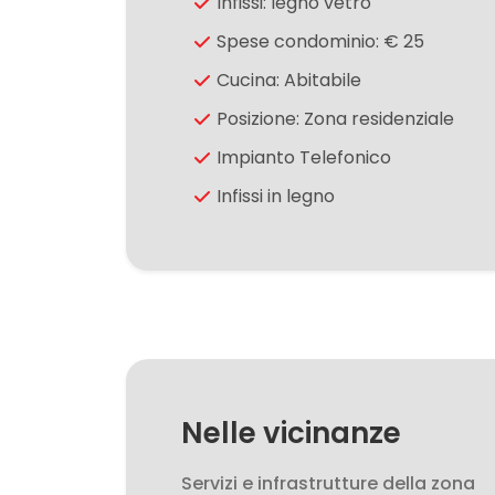
Infissi: legno vetro
Spese condominio: € 25
5
Cucina: Abitabile
Posizione: Zona residenziale
5+
Impianto Telefonico
Infissi in legno
Camere
minime
Qualsiasi
1
2
Nelle vicinanze
Servizi e infrastrutture della zona
3