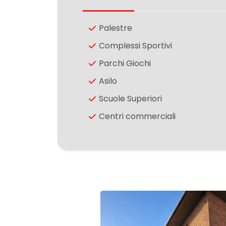
4
Palestre
Complessi Sportivi
5
Parchi Giochi
Asilo
5+
Scuole Superiori
Centri commerciali
Altre
opzioni
-
multiscelta
Giardino
Posto auto/Box