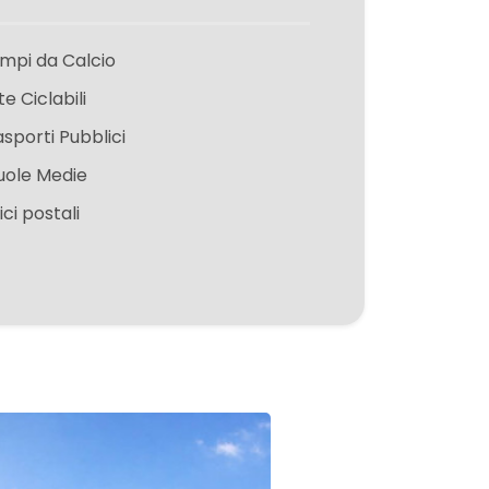
mpi da Calcio
te Ciclabili
asporti Pubblici
uole Medie
ici postali