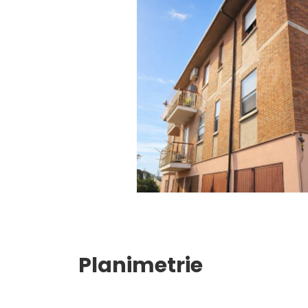
Balcone/Terrazzo
Ascensore
Arredato
Nuova costruzione
Lusso
Planimetrie