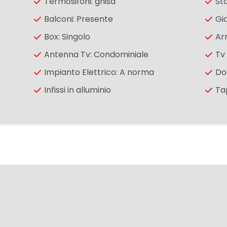
Termosifoni: ghisa
Sta
Balconi: Presente
Gi
Box: Singolo
Ar
Antenna Tv: Condominiale
Tv
Impianto Elettrico: A norma
Do
Infissi in alluminio
Ta