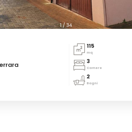
1
/
34
115
mq
3
errara
Camere
2
Bagni