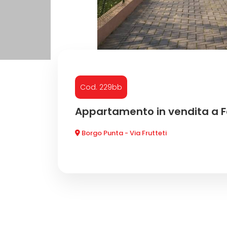
CONTATTI
Commerciali
Prezzo
Cod. 229bb
Appartamento in vendita a F
Borgo Punta - Via Frutteti
Totale
mq