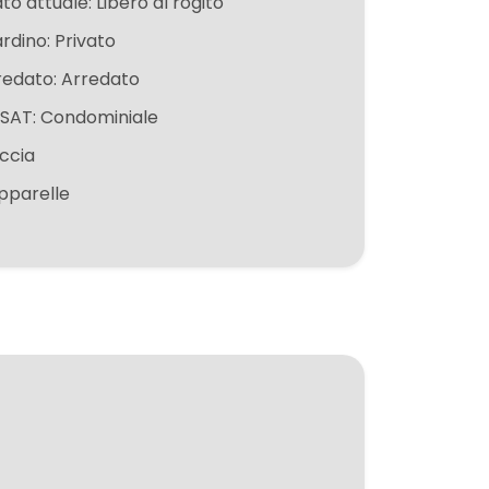
to attuale: Libero al rogito
ardino: Privato
redato: Arredato
 SAT: Condominiale
ccia
pparelle