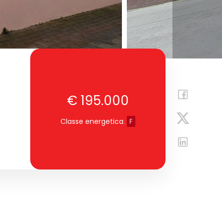
€ 195.000
Classe energetica
:
F