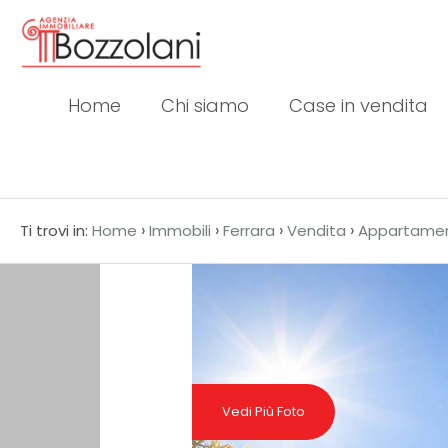
Codice
IT
EN
Home
Chi siamo
Case in vendita
Contratto
HOME
Qualsiasi
CHI
›
›
›
›
Ti trovi in:
Home
Immobili
Ferrara
Vendita
Appartame
SIAMO
Vendita
CASE
Affitto
IN
VENDITA
Scegli
Vedi Più Foto
dove
CASE