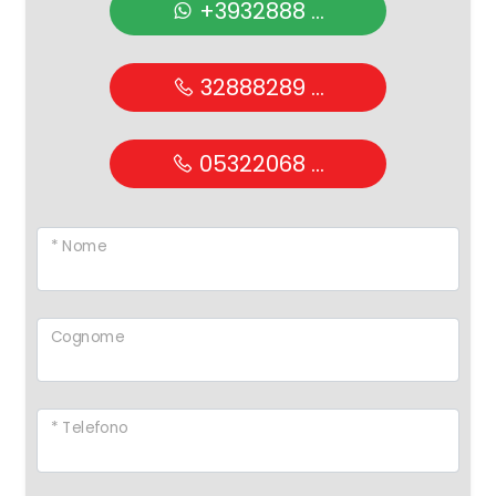
+3932888 ...
32888289 ...
05322068 ...
* Nome
Cognome
* Telefono