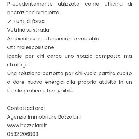
Precedentemente utilizzato come officina di
riparazione biciclette.
📍 Punti di forza:
Locali
Vetrina su strada
minimi
Ambiente unico, funzionale e versatile
Ottima esposizione
Qualsiasi
Ideale per chi cerca uno spazio compatto ma
strategico
1
Una soluzione perfetta per chi vuole partire subito
o dare nuova energia alla propria attività in un
2
locale pratico e ben visibile.
3
Contattaci ora!
Agenzia Immobiliare Bozzolani
4
www.bozzolani.it
0532 206803