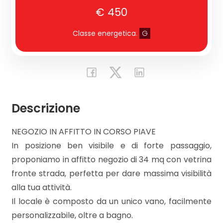
€ 450
CONTATTI
Commerciali
Classe energetica
:
G
Prezzo
Descrizione
NEGOZIO IN AFFITTO IN CORSO PIAVE
In posizione ben visibile e di forte passaggio,
Totale
proponiamo in affitto negozio di 34 mq con vetrina
mq
fronte strada, perfetta per dare massima visibilità
alla tua attività.
Il locale è composto da un unico vano, facilmente
personalizzabile, oltre a bagno.