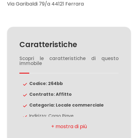
5
Via Garibaldi 79/a 44121 Ferrara
5+
Bagni
Caratteristiche
minimi
Scopri le caratteristiche di questo
immobile
Qualsiasi
Codice: 264bb
1
Contratto: Affitto
2
Categoria: Locale commerciale
Indirizzo: Corso Piave
3
CAP: 44121
4
Comune: Ferrara