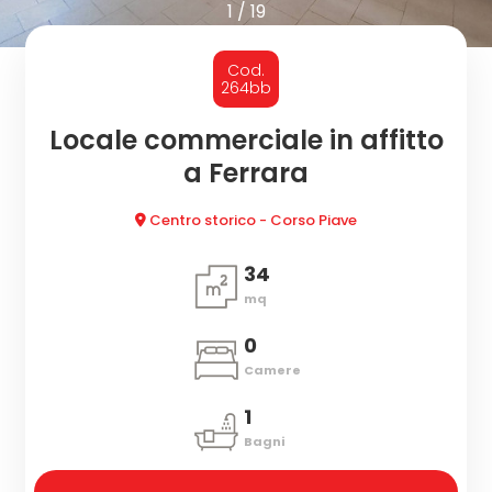
cercare
1
/
19
IN
Provincia
Cod.
AFFITTO
264bb
Comune
Locale commerciale in affitto
SERVIZI
a Ferrara
DICONO
Centro storico - Corso Piave
DI
34
mq
Tipologia
NOI
-
0
multiscelta
NEWS
Camere
1
Qualsiasi
VALUTAZIONE
Bagni
IMMOBILE
Residenziali