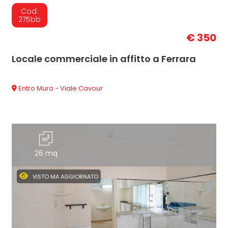
Cod.
275bb
€ 350
Locale commerciale in affitto a Ferrara
Entro Mura - Viale Cavour
26 mq
VISTO MA AGGIORNATO