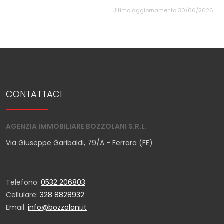
Ultimo aggiornamento 30/06/2026
CONTATTACI
AGENZIA IMMOBILIARE BOZZOLANI S.R.L.
Via Giuseppe Garibaldi, 79/A - Ferrara (FE)
Telefono:
0532 206803
Cellulare:
328 8828932
Email:
info@bozzolani.it