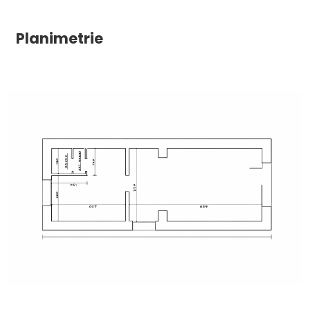
Balcone/Terrazzo
Planimetrie
Ascensore
Arredato
Nuova costruzione
Lusso