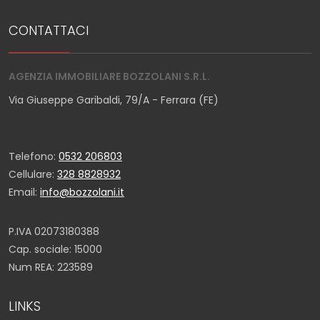
CONTATTACI
AGENZIA IMMOBILIARE BOZZOLANI S.R.L.
Via Giuseppe Garibaldi, 79/A - Ferrara (FE)
Telefono:
0532 206803
Cellulare:
328 8828932
Email:
info@bozzolani.it
P.IVA 02073180388
Cap. sociale: 15000
Num REA: 223589
LINKS