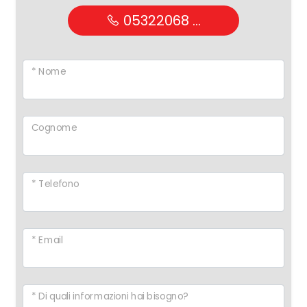
05322068 ...
* Nome
Cognome
* Telefono
* Email
* Di quali informazioni hai bisogno?