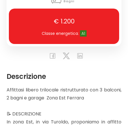
Bagni
CONTATTI
Commerciali
€ 1.200
Classe energetica
:
A1
Prezzo
Descrizione
Totale
Affittasi libero trilocale ristrutturato con 3 balconi,
mq
2 bagni e garage  Zona Est Ferrara
📝 DESCRIZIONE
In zona Est, in via Turoldo, proponiamo in affitto