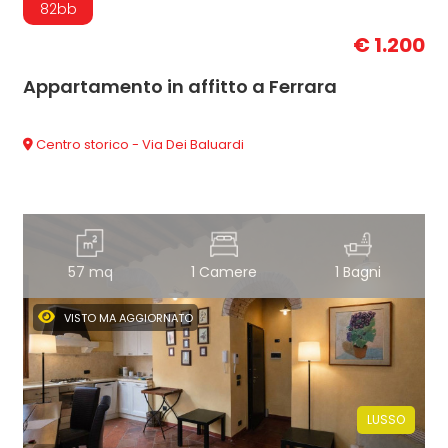
82bb
€ 1.200
Appartamento in affitto a Ferrara
Centro storico - Via Dei Baluardi
57 mq
1 Camere
1 Bagni
VISTO MA AGGIORNATO
LUSSO