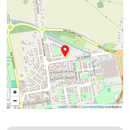
+
−
Leaflet
| OSM ©
OpenStreetMap
contributors