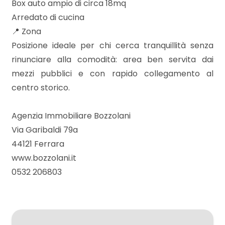
5
Box auto ampio di circa 18mq
Arredato di cucina
5+
📍 Zona
Posizione ideale per chi cerca tranquillità senza
rinunciare alla comodità: area ben servita dai
Bagni
mezzi pubblici e con rapido collegamento al
minimi
centro storico.
Qualsiasi
Agenzia Immobiliare Bozzolani
Via Garibaldi 79a
1
44121 Ferrara
www.bozzolani.it
2
0532 206803
3
4