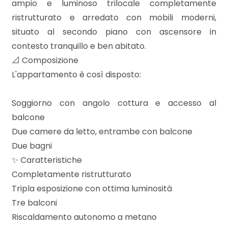
ampio e luminoso trilocale completamente
ristrutturato e arredato con mobili moderni,
situato al secondo piano con ascensore in
Locali
contesto tranquillo e ben abitato.
minimi
📐 Composizione
L'appartamento è così disposto:
Qualsiasi
Soggiorno con angolo cottura e accesso al
1
balcone
Due camere da letto, entrambe con balcone
2
Due bagni
✨ Caratteristiche
3
Completamente ristrutturato
Tripla esposizione con ottima luminosità
4
Tre balconi
Riscaldamento autonomo a metano