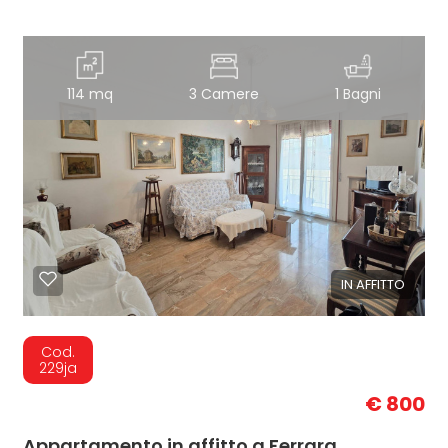
114 mq
3 Camere
1 Bagni
IN AFFITTO
Cod.
229ja
€ 800
Appartamento in affitto a Ferrara