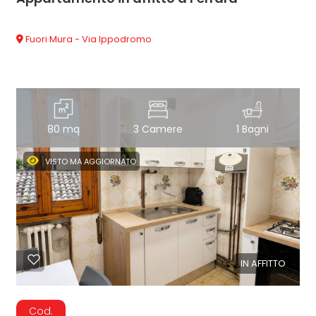
Fuori Mura - Via Ippodromo
80 mq
3 Camere
1 Bagni
VISTO MA AGGIORNATO
IN AFFITTO
Cod.