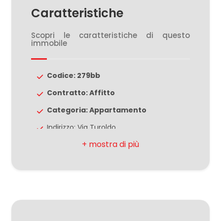
Caratteristiche
5
Scopri le caratteristiche di questo
immobile
5+
Codice: 279bb
Camere
Contratto: Affitto
minime
Categoria: Appartamento
Indirizzo: Via Turoldo
Qualsiasi
CAP: 44123
1
Comune: Ferrara
Zona: Borgo Punta
2
Totale mq: 80 mq
Camere: 2
3