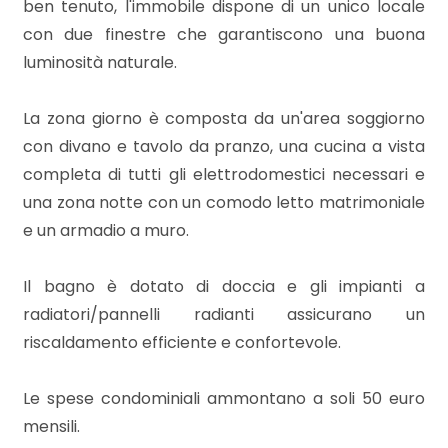
ben tenuto, l'immobile dispone di un unico locale
con due finestre che garantiscono una buona
luminosità naturale.
Locali
minimi
La zona giorno è composta da un'area soggiorno
con divano e tavolo da pranzo, una cucina a vista
Qualsiasi
completa di tutti gli elettrodomestici necessari e
una zona notte con un comodo letto matrimoniale
1
e un armadio a muro.
2
Il bagno è dotato di doccia e gli impianti a
radiatori/pannelli radianti assicurano un
3
riscaldamento efficiente e confortevole.
4
Le spese condominiali ammontano a soli 50 euro
mensili.