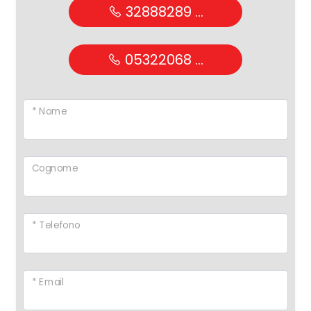
32888289 ...
05322068 ...
* Nome
Cognome
* Telefono
* Email