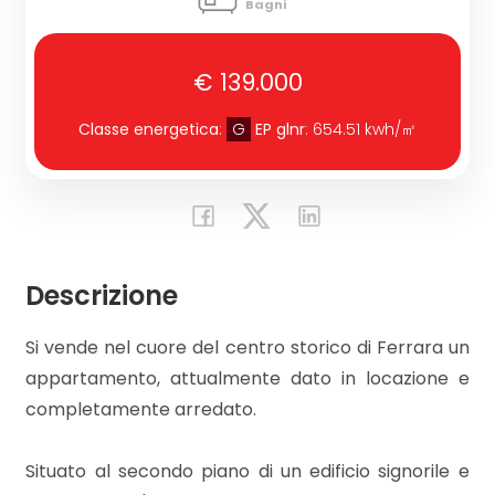
Bagni
CONTATTI
Commerciali
€ 139.000
Classe energetica
:
G
EP glnr
: 654.51 kwh/㎡
Prezzo
Descrizione
Totale
Si vende nel cuore del centro storico di Ferrara un
mq
appartamento, attualmente dato in locazione e
completamente arredato.
Situato al secondo piano di un edificio signorile e