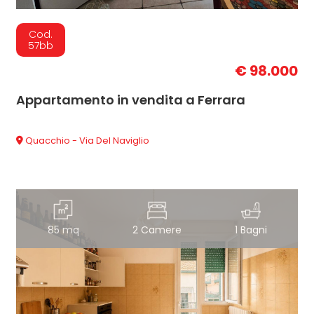
Cod.
57bb
€ 98.000
Appartamento in vendita a Ferrara
Quacchio - Via Del Naviglio
85 mq
2 Camere
1 Bagni