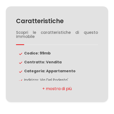
5
Caratteristiche
5+
Scopri le caratteristiche di questo
immobile
Camere
Codice: 99mb
minime
Contratto: Vendita
Qualsiasi
Categoria: Appartamento
Indirizzo: Via Del Podesta'
1
CAP: 44121
2
Comune: Ferrara
Zona: Centro storico
3