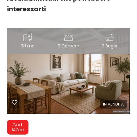
interessarti
98 mq
2 Camere
2 Bagni
IN VENDITA
Cod.
147bb