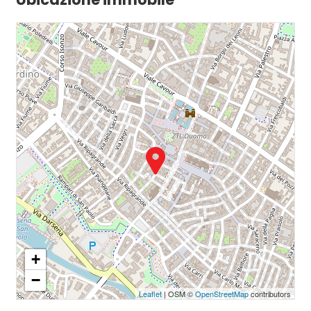
+
−
Leaflet
| OSM ©
OpenStreetMap
contributors