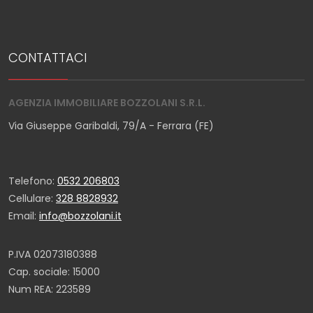
CONTATTACI
AGENZIA IMMOBILIARE BOZZOLANI S.R.L.
Via Giuseppe Garibaldi, 79/A - Ferrara (FE)
Telefono:
0532 206803
Cellulare:
328 8828932
Email:
info@bozzolani.it
P.IVA 02073180388
Cap. sociale: 15000
Num REA: 223589