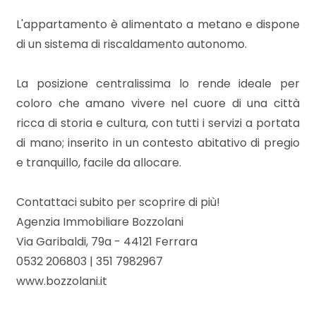
5
L'appartamento è alimentato a metano e dispone
5+
di un sistema di riscaldamento autonomo.
La posizione centralissima lo rende ideale per
Bagni
coloro che amano vivere nel cuore di una città
minimi
ricca di storia e cultura, con tutti i servizi a portata
di mano; inserito in un contesto abitativo di pregio
Qualsiasi
e tranquillo, facile da allocare.
1
Contattaci subito per scoprire di più!
Agenzia Immobiliare Bozzolani
2
Via Garibaldi, 79a - 44121 Ferrara
0532 206803 | 351 7982967
3
www.bozzolani.it
4