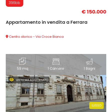
396bb
€ 150.000
Appartamento in vendita a Ferrara
Centro storico - Via Croce Bianca
59 mq
1 Camere
1 Bagni
VISTO MA AGGIORNATO
LUSSO