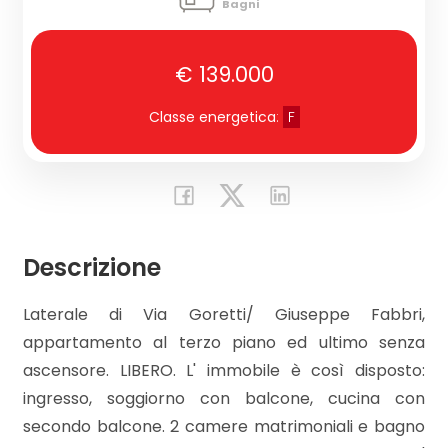
Bagni
CONTATTI
Commerciali
€ 139.000
Classe energetica
:
F
Prezzo
Descrizione
Totale
Laterale di Via Goretti/ Giuseppe Fabbri,
mq
appartamento al terzo piano ed ultimo senza
ascensore. LIBERO. L' immobile è così disposto:
ingresso, soggiorno con balcone, cucina con
secondo balcone. 2 camere matrimoniali e bagno