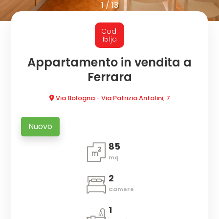
cercare
1
/
13
IN
Provincia
Cod.
AFFITTO
151ja
Comune
Appartamento in vendita a
SERVIZI
Ferrara
DICONO
Via Bologna - Via Patrizio Antolini, 7
DI
Nuovo
Tipologia
NOI
85
-
mq
multiscelta
NEWS
2
Qualsiasi
Camere
VALUTAZIONE
1
IMMOBILE
Residenziali