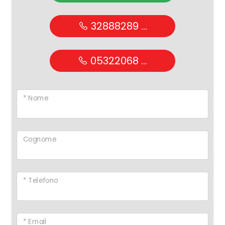
32888289 ...
05322068 ...
* Nome
Cognome
* Telefono
* Email