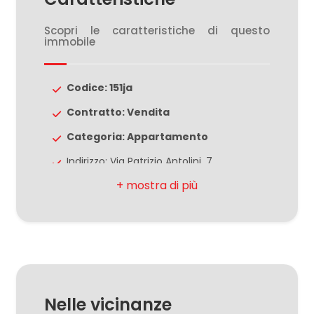
5
Scopri le caratteristiche di questo
immobile
5+
Codice: 151ja
Bagni
minimi
Contratto: Vendita
Categoria: Appartamento
Qualsiasi
Indirizzo: Via Patrizio Antolini, 7
CAP: 44123
1
Comune: Ferrara
2
Zona: Via Bologna
Totale mq: 85 mq
3
Camere: 2
Nelle vicinanze
Bagni: 1
4