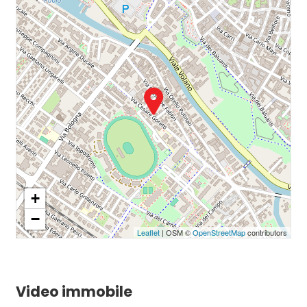
+
−
Leaflet
| OSM ©
OpenStreetMap
contributors
Video immobile