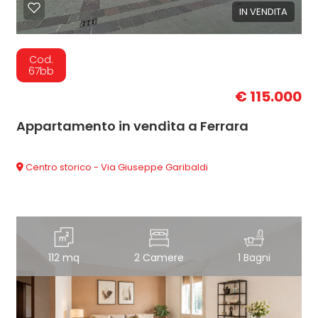
IN VENDITA
Cod.
67bb
€ 115.000
Appartamento in vendita a Ferrara
Centro storico - Via Giuseppe Garibaldi
112 mq
2 Camere
1 Bagni