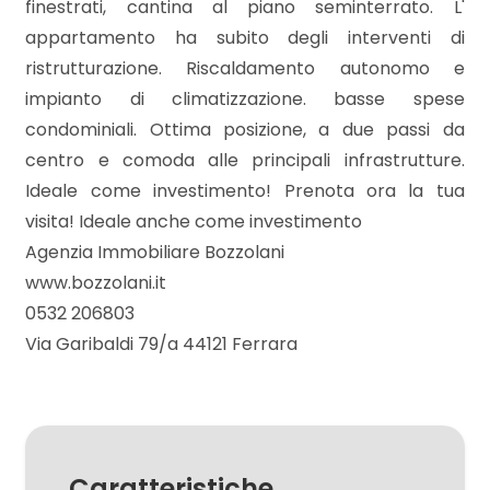
finestrati, cantina al piano seminterrato. L'
appartamento ha subito degli interventi di
ristrutturazione. Riscaldamento autonomo e
Locali
impianto di climatizzazione. basse spese
minimi
condominiali. Ottima posizione, a due passi da
centro e comoda alle principali infrastrutture.
Qualsiasi
Ideale come investimento! Prenota ora la tua
visita! Ideale anche come investimento
1
Agenzia Immobiliare Bozzolani
www.bozzolani.it
2
0532 206803
Via Garibaldi 79/a 44121 Ferrara
3
4
Caratteristiche