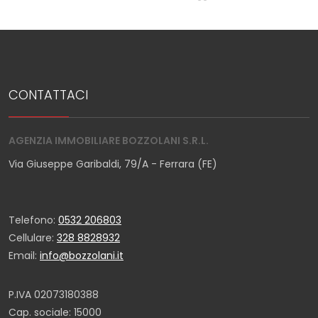
CONTATTACI
AGENZIA IMMOBILIARE BOZZOLANI S.R.L.
Via Giuseppe Garibaldi, 79/A - Ferrara (FE)
Telefono:
0532 206803
Cellulare:
328 8828932
Email:
info@bozzolani.it
P.IVA 02073180388
Cap. sociale: 15000