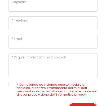
Cognome
4
* Telefono
5
* Email
5+
Altre
* Di quali informazioni hai bisogno?
opzioni
-
multiscelta
*
Compilando ed inviando questo modulo di
richiesta, autorizzo il trattamento dei miei dati
Giardino
personali ai sensi dell'attuale normativa e confermo
di aver preso visione dell'informativa privacy.
Posto auto/Box