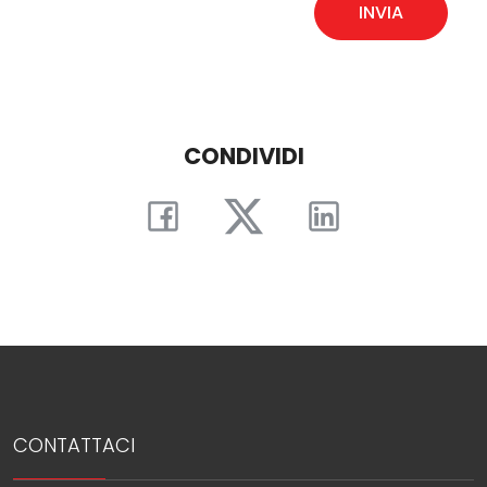
INVIA
Balcone/Terrazzo
Ascensore
CONDIVIDI
Arredato
Nuova costruzione
Lusso
CONTATTACI