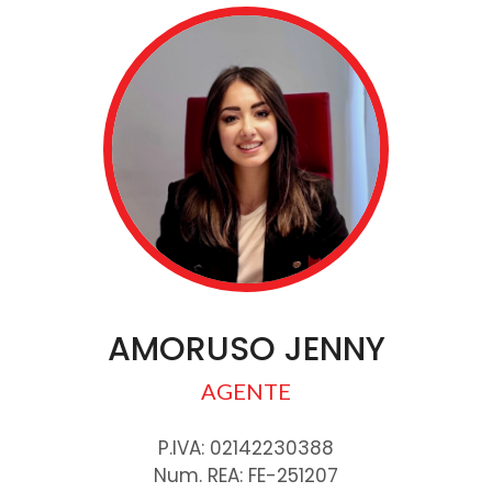
5
5+
Bagni
minimi
Qualsiasi
1
AMORUSO JENNY
2
AGENTE
3
P.IVA: 02142230388
Num. REA: FE-251207
4