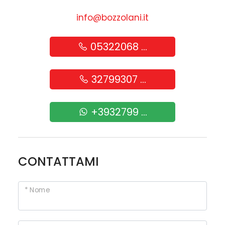
info@bozzolani.it
5
05322068 ...
5+
32799307 ...
Camere
minime
+3932799 ...
Qualsiasi
CONTATTAMI
1
* Nome
2
3