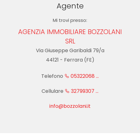
cercare
Agente
IN
Provincia
Mi trovi presso:
AFFITTO
AGENZIA IMMOBILIARE BOZZOLANI
Comune
SRL
SERVIZI
Via Giuseppe Garibaldi 79/a
44121 - Ferrara (FE)
DICONO
DI
Telefono
05322068 ...
Tipologia
NOI
Cellulare
32799307 ...
-
multiscelta
NEWS
info@bozzolani.it
Qualsiasi
VALUTAZIONE
IMMOBILE
Residenziali