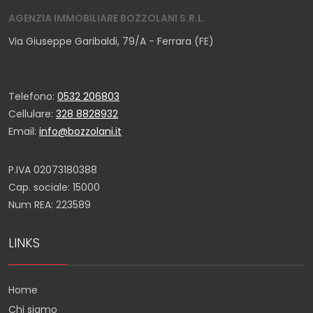
AGENZIA IMMOBILIARE BOZZOLANI S.R.L.
Via Giuseppe Garibaldi, 79/A - Ferrara (FE)
Telefono:
0532 206803
Cellulare:
328 8828932
Email:
info@bozzolani.it
P.IVA 02073180388
Cap. sociale: 15000
Num REA: 223589
LINKS
Home
Chi siamo